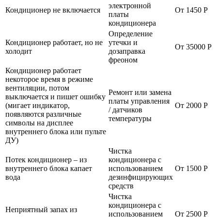
электронной
Кондиционер не включается
От 1450 Р
платы
кондиционера
Определение
Кондиционер работает, но не
утечки и
От 35000 Р
холодит
дозаправка
фреоном
Кондиционер работает
некоторое время в режиме
вентиляции, потом
Ремонт или замена
выключается и пишет ошибку
платы управления
(мигает индикатор,
От 2000 Р
/ датчиков
появляются различные
температуры
символы на дисплее
внутреннего блока или пульте
ДУ)
Чистка
Потек кондиционер – из
кондиционера с
внутреннего блока капает
использованием
От 1500 Р
вода
дезинфицирующих
средств
Чистка
кондиционера с
Неприятный запах из
использованием
От 2500 Р