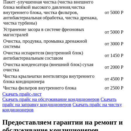
Пакет -улучшенная чистка (чистка внешнего
блока мойкой высокого давления,чистка
внутреннего блока, чистка фильтров,
от 5000 Р
антибактериальная обработка, чистка дренажа,
чистка турбины)
Устранение засора в системе фреоновых
от 5000 Р
магистралей
Очистка, продувка, промывка дренажной
от 3000 Р
системы
Очистка испарителя (внутренний блок)
от 1450 Р
антибактериальным составом
Очистка конденсатора (внешний блок) сухая
от 2000 Р
очистка
Чистка крыльчатки вентилятора внутреннего
от 4500 Р
блока кондиционера
Чистка фильтров внутреннего блока
от 2500 Р
Скачать прайс-лист
Скачать прайс на обслуживание кондиционеров
Скачать
прайс на заправку кондиционеров
Скачать прайс на чистку
кондиционеров
Предоставляем гарантии на ремонт и
обслуживание кондиционеров