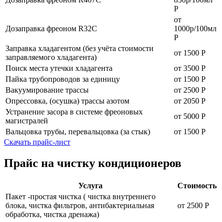
Р
от
Дозаправка фреоном R32C
1000р/100мл
Р
Заправка хладагентом (без учёта стоимости
от 1500 Р
заправляемого хладагента)
Поиск места утечки хладагента
от 3500 Р
Пайка трубопроводов за единицу
от 1500 Р
Вакуумирование трассы
от 2500 Р
Опрессовка, (осушка) трассы азотом
от 2050 Р
Устранение засора в системе фреоновых
от 5000 Р
магистралей
Вальцовка трубы, перевальцовка (за стык)
от 1500 Р
Скачать прайс-лист
Прайс на чистку кондиционеров
Услуга
Стоимость
Пакет -простая чистка ( чистка внутреннего
блока, чистка фильтров, антибактериальная
от 2500 Р
обработка, чистка дренажа)