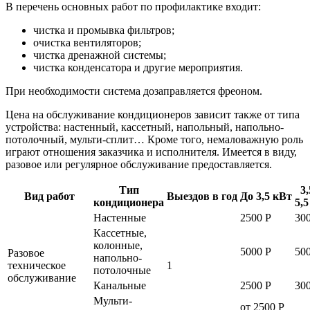
В перечень основных работ по профилактике входит:
чистка и промывка фильтров;
очистка вентиляторов;
чистка дренажной системы;
чистка конденсатора и другие мероприятия.
При необходимости система дозаправляется фреоном.
Цена на обслуживание кондиционеров зависит также от типа
устройства: настенный, кассетный, напольный, напольно-
потолочный, мульти-сплит… Кроме того, немаловажную роль
играют отношения заказчика и исполнителя. Имеется в виду,
разовое или регулярное обслуживание предоставляется.
Тип
3
Вид работ
Выездов в год
До 3,5 кВт
кондиционера
5,
Настенные
2500 Р
30
Кассетные,
колонные,
5000 Р
50
Разовое
напольно-
техническое
1
потолочные
обслуживание
Канальные
2500 Р
30
Мульти-
от 2500 Р