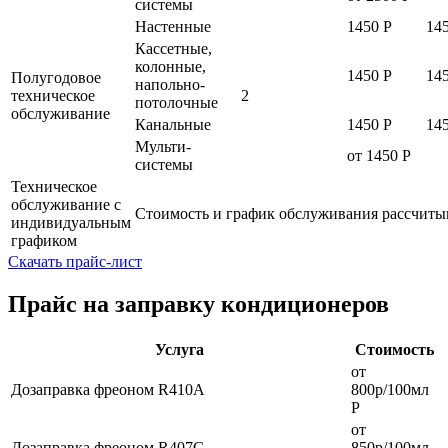
системы
Настенные
1450 Р
14
Кассетные,
колонные,
1450 Р
14
Полугодовое
напольно-
техническое
2
потолочные
обслуживание
Канальные
1450 Р
14
Мульти-
от 1450 Р
системы
Техническое
обслуживание с
Стоимость и график обслуживания рассчит
индивидуальным
графиком
Скачать прайс-лист
Прайс на заправку кондиционеров
Услуга
Стоимость
от
Дозаправка фреоном R410A
800р/100мл
Р
от
Дозаправка фреоном R407C
850р/100мл